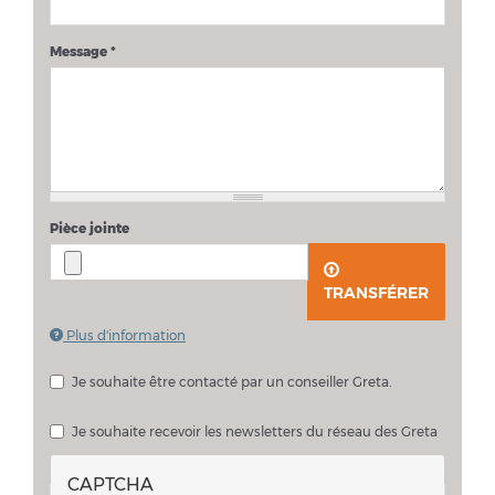
Message
*
Pièce jointe
TRANSFÉRER
Plus d'information
Les fichiers doivent peser moins de
2 Mo
.
Extensions autorisées :
pdf doc docx
.
Je souhaite être contacté par un conseiller Greta.
Je souhaite échanger sur mon projet avec un conseiller Greta
Je souhaite recevoir les newsletters du réseau des Greta
CAPTCHA