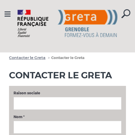
Aller à la navigation
Aller au contenu
Toggle
navigation
Contacter le Greta
Contacter le Greta
CONTACTER LE GRETA
Raison sociale
Nom
*