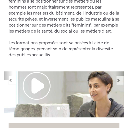
féminins à se positionner sur des métiers où les
hommes sont majoritairement représentés, par
exemple les métiers du bâtiment, de l'industrie ou de la
sécurité privée, et inversement les publics masculins à se
positionner sur des métiers dits "féminins", par exemple
les métiers de la santé, du social ou les métiers d’art.
Les formations proposées sont valorisées à l’aide de
BÉRANGÈRE - 31 ANS
témoignages, prenant soin de représenter la diversité
des publics accueillis.
CAP Maintenance de bâtiments de
collectivités
Previous
Ne