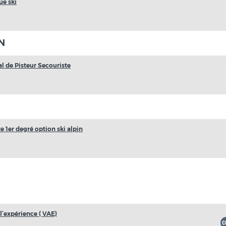
ue ski
N
l de Pisteur Secouriste
e 1er degré option ski alpin
’expérience ( VAE)