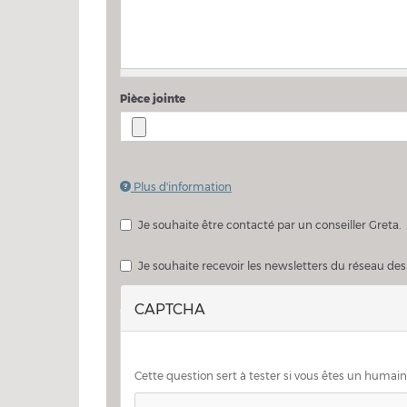
Pièce jointe
Plus d'information
Les fichiers doivent peser moins de
2 Mo
.
Extensions autorisées :
pdf doc docx
.
Je souhaite être contacté par un conseiller Greta.
Je souhaite échanger sur mon projet avec un consei
Je souhaite recevoir les newsletters du réseau des
CAPTCHA
Cette question sert à tester si vous êtes un humai