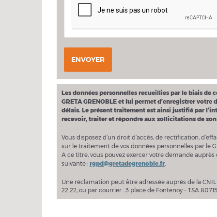
ENVOYER
Les données personnelles recueillies par le biais de 
GRETA GRENOBLE et lui permet d’enregistrer votre de
délais. Le présent traitement est ainsi justifié par 
recevoir, traiter et répondre aux sollicitations de son
Vous disposez d’un droit d’accès, de rectification, d’eff
sur le traitement de vos données personnelles par le 
A ce titre, vous pouvez exercer votre demande auprè
suivante :
rgpd@gretadegrenoble.fr
.
Une réclamation peut être adressée auprès de la CNIL à
22 22, ou par courrier : 3 place de Fontenoy – TSA 8071