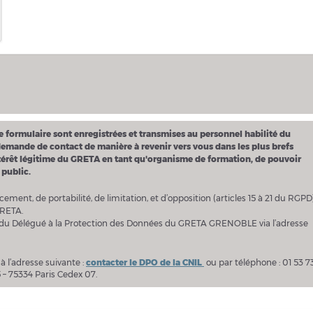
ce formulaire sont enregistrées et transmises au personnel habilité du
mande de contact de manière à revenir vers vous dans les plus brefs
l’intérêt légitime du GRETA en tant qu'organisme de formation, de pouvoir
 public.
acement, de portabilité, de limitation, et d’opposition (articles 15 à 21 du RGPD
GRETA.
s du Délégué à la Protection des Données du GRETA GRENOBLE via l’adresse
 l’adresse suivante :
contacter le DPO de la CNIL
ou par téléphone : 01 53 7
5 – 75334 Paris Cedex 07.