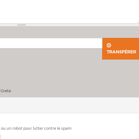
TRANSFÉRER
ller Greta
 Greta
n ou un robot pour lutter contre le spam