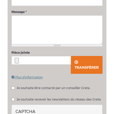
Message
*
Pièce jointe
TRANSFÉRER
Plus d'information
Les fichiers doivent peser moins de
2 Mo
.
Extensions autorisées :
pdf doc docx
.
Je souhaite être contacté par un conseiller Greta.
Je souhaite échanger sur mon projet avec un conseiller Greta
Je souhaite recevoir les newsletters du réseau des Greta
CAPTCHA