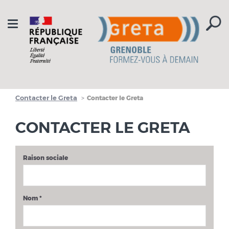
Aller à la navigation
Aller au contenu
Toggle
navigation
Contacter le Greta
Contacter le Greta
CONTACTER LE GRETA
Raison sociale
Nom
*