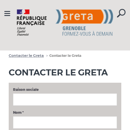
Aller à la navigation
Aller au contenu
Toggle
navigation
Contacter le Greta
Contacter le Greta
CONTACTER LE GRETA
Raison sociale
Nom
*