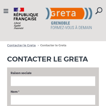
Aller à la navigation
Aller au contenu
Toggle
navigation
Contacter le Greta
Contacter le Greta
CONTACTER LE GRETA
Raison sociale
Nom
*