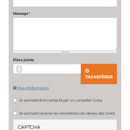
Message
*
Pièce jointe
TRANSFÉRER
Plus d'information
Les fichiers doivent peser moins de
2 Mo
.
Extensions autorisées :
pdf doc docx
.
Je souhaite être contacté par un conseiller Greta.
Je souhaite échanger sur mon projet avec un conseiller Greta
Je souhaite recevoir les newsletters du réseau des Greta
CAPTCHA