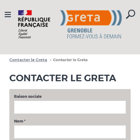
Aller à la navigation
Aller au contenu
Toggle
navigation
Contacter le Greta
Contacter le Greta
CONTACTER LE GRETA
Raison sociale
Nom
*