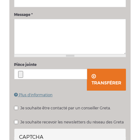
Message
*
Pièce jointe
TRANSFÉRER
Plus d'information
Les fichiers doivent peser moins de
2 Mo
.
Extensions autorisées :
pdf doc docx
.
Je souhaite être contacté par un conseiller Greta.
Je souhaite échanger sur mon projet avec un conseiller Greta
Je souhaite recevoir les newsletters du réseau des Greta
CAPTCHA