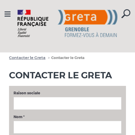
Aller à la navigation
Aller au contenu
Toggle
navigation
Contacter le Greta
Contacter le Greta
CONTACTER LE GRETA
Raison sociale
Nom
*