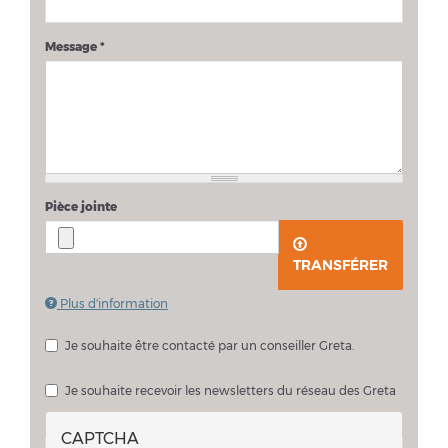
Message
*
Pièce jointe
TRANSFÉRER
Plus d'information
Les fichiers doivent peser moins de
2 Mo
.
Extensions autorisées :
pdf doc docx
.
Je souhaite être contacté par un conseiller Greta.
Je souhaite échanger sur mon projet avec un conseiller Greta
Je souhaite recevoir les newsletters du réseau des Greta
CAPTCHA