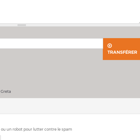
TRANSFÉRER
ller Greta
 Greta
n ou un robot pour lutter contre le spam