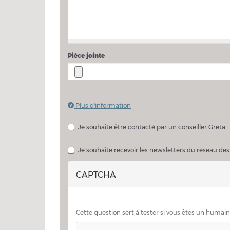
Pièce jointe
Plus d'information
Les fichiers doivent peser moins de
2 Mo
.
Extensions autorisées :
pdf doc docx
.
Je souhaite être contacté par un conseiller Greta.
Je souhaite échanger sur mon projet avec un consei
Je souhaite recevoir les newsletters du réseau des
CAPTCHA
Cette question sert à tester si vous êtes un humai