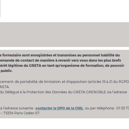
ce formulaire sont enregistrées et transmises au personnel habilité du
mande de contact de manière à revenir vers vous dans les plus brefs
l’intérêt légitime du GRETA en tant qu'organisme de formation, de pouvoir
 public.
acement, de portabilité, de limitation, et d’opposition (articles 15 à 21 du RGPD
GRETA.
s du Délégué à la Protection des Données du GRETA GRENOBLE via l’adresse
 l’adresse suivante :
contacter le DPO de la CNIL
ou par téléphone : 01 53 7
5 – 75334 Paris Cedex 07.