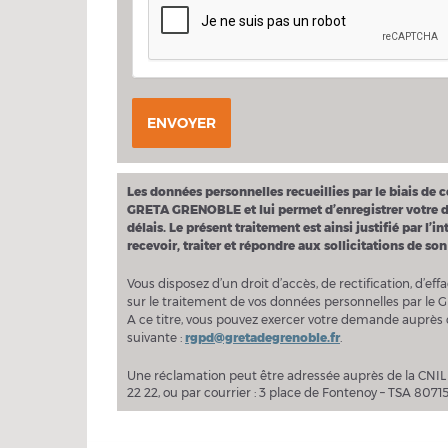
ENVOYER
Les données personnelles recueillies par le biais de 
GRETA GRENOBLE et lui permet d’enregistrer votre de
délais. Le présent traitement est ainsi justifié par 
recevoir, traiter et répondre aux sollicitations de son
Vous disposez d’un droit d’accès, de rectification, d’eff
sur le traitement de vos données personnelles par le 
A ce titre, vous pouvez exercer votre demande auprè
suivante :
rgpd@gretadegrenoble.fr
.
Une réclamation peut être adressée auprès de la CNIL à
22 22, ou par courrier : 3 place de Fontenoy – TSA 8071