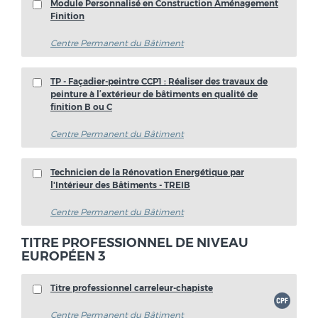
Module Personnalisé en Construction Aménagement
Finition
Centre Permanent du Bâtiment
TP - Façadier-peintre CCP1 : Réaliser des travaux de
peinture à l’extérieur de bâtiments en qualité de
finition B ou C
Centre Permanent du Bâtiment
Technicien de la Rénovation Energétique par
l'Intérieur des Bâtiments - TREIB
Centre Permanent du Bâtiment
TITRE PROFESSIONNEL DE NIVEAU
EUROPÉEN 3
Titre professionnel carreleur-chapiste
Centre Permanent du Bâtiment