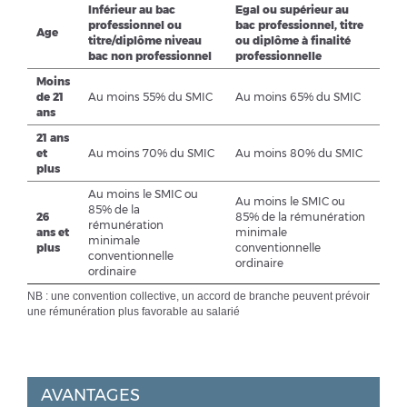
Inférieur au bac
Egal ou supérieur au
professionnel ou
bac professionnel, titre
Age
titre/diplôme niveau
ou diplôme à finalité
bac non professionnel
professionnelle
Moins
de 21
Au moins 55% du SMIC
Au moins 65% du SMIC
ans
21 ans
et
Au moins 70% du SMIC
Au moins 80% du SMIC
plus
Au moins le SMIC ou
Au moins le SMIC ou
85% de la
26
85% de la rémunération
rémunération
ans et
minimale
minimale
plus
conventionnelle
conventionnelle
ordinaire
ordinaire
NB : une convention collective, un accord de branche peuvent prévoir
une rémunération plus favorable au salarié
AVANTAGES