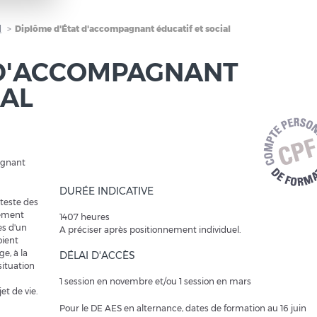
l
Diplôme d'État d'accompagnant éducatif et social
 D'ACCOMPAGNANT
IAL
agnant
DURÉE INDICATIVE
teste des
nement
1407 heures
es d'un
A préciser après positionnement individuel.
oient
ge, à la
DÉLAI D'ACCÈS
situation
1 session en novembre et/ou 1 session en mars
t de vie.
Pour le DE AES en alternance, dates de formation au 16 juin