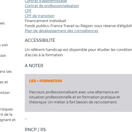
Contrat d'apprentissage
Contrat de professionnalisation
CPF
CPF de transition
Financement individuel
ues
Fonds publics, France Travail ou Région, sous réserve d'éligibili
Plan de développement des compétences
ACCESSIBILITÉ
s son
Un référent handicap est disponible pour étudier les conditio
d'accès à la formation.
tion
A NOTER
ans ses
LES + FORMATION
es et
Parcours professionnalisant avec une alternance en
ention
situation professionnelle et en formation pratique et
théorique. Un métier à fort besoin de recrutement.
 risques
t de la
--
ignant et
RNCP / RS