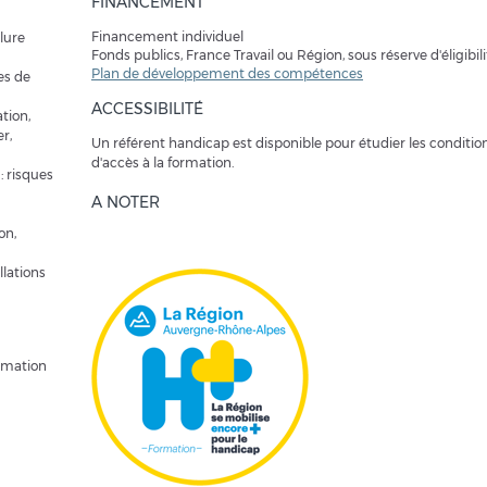
FINANCEMENT
Financement individuel
ûlure
Fonds publics, France Travail ou Région, sous réserve d'éligibili
Plan de développement des compétences
es de
ACCESSIBILITÉ
tion,
r,
Un référent handicap est disponible pour étudier les conditio
d'accès à la formation.
: risques
A NOTER
on,
llations
ormation