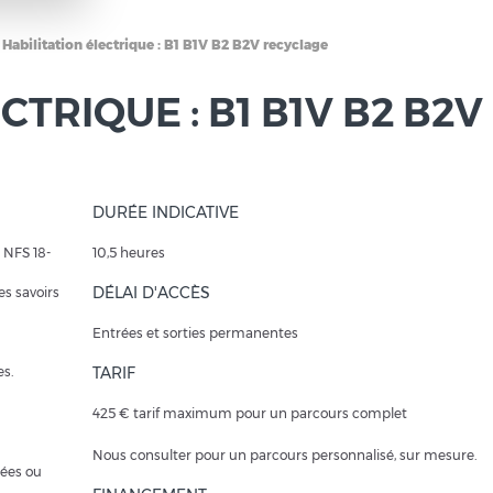
Habilitation électrique : B1 B1V B2 B2V recyclage
CTRIQUE : B1 B1V B2 B2V
DURÉE INDICATIVE
 NFS 18-
10,5 heures
DÉLAI D'ACCÈS
es savoirs
Entrées et sorties permanentes
es.
TARIF
425 € tarif maximum pour un parcours complet
Nous consulter pour un parcours personnalisé, sur mesure.
rées ou