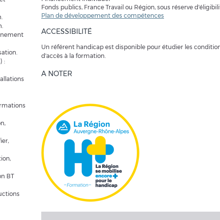
Fonds publics, France Travail ou Région, sous réserve d'éligibili
Plan de développement des compétences
.
n.
ACCESSIBILITÉ
onnement
Un référent handicap est disponible pour étudier les conditio
sation.
d'accès à la formation.
 :
A NOTER
allations
ormations
n,
ier,
tion,
on BT
uctions