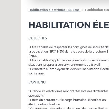
Habilitation électrique : BE Essai
Habilitation éle
HABILITATION ÉLE
OBJECTIFS
- Etre capable de respecter les consignes de sécurité déf
la publication NFC 18-510 dans le cadre de la brochure 
l’INRS.
- Etre capable d’appliquer ces prescriptions aux domain
situations propres à son environnement de travail.
- Permettre à l’employeur de délivrer l’habilitation électr
son salarié.
CONTENU
* Grandeurs électriques rencontrées lors des différentes
opérations.
* Effets du courant sur le corps humains : électrisation,
électrocution, brûlure.
* Ouvrage ou installations : domaines de tension, limites 