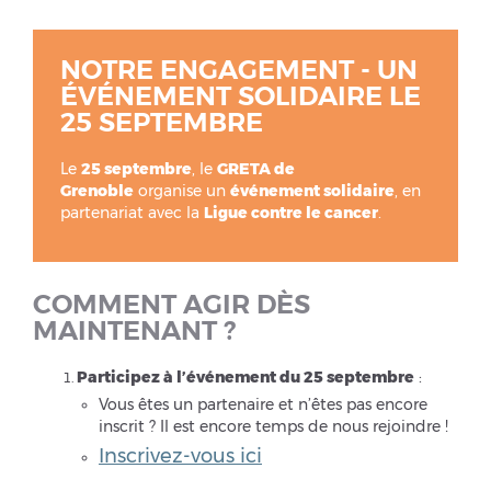
NOTRE ENGAGEMENT - UN
ÉVÉNEMENT SOLIDAIRE LE
25 SEPTEMBRE
Le
25 septembre
, le
GRETA de
Grenoble
organise un
événement solidaire
, en
partenariat avec la
Ligue contre le cancer
.
COMMENT AGIR DÈS
MAINTENANT ?
Participez à l’événement du 25 septembre
:
Vous êtes un partenaire et n’êtes pas encore
inscrit ? Il est encore temps de nous rejoindre !
Inscrivez-vous ici